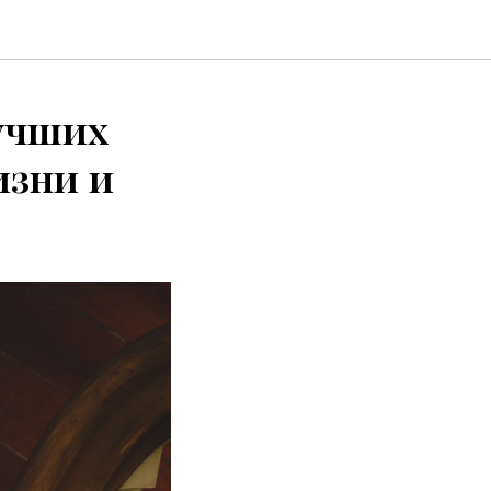
лучших
изни и