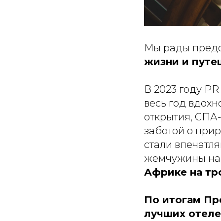
Мы рады пред
жизни и путеш
В 2023 году PR
весь год вдох
открытия, СПА
заботой о при
стали впечатля
жемчужины н
Африке на тр
По итогам Пре
лучших отеле