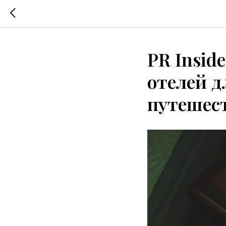
PR Insid
отелей д
путешес