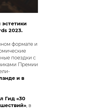
 эстетики
rds 2023.
енном формате и
номические
нные поездки с
тниками Премии
тели-
ланде и в
л Гид «30
ешествий»
, в