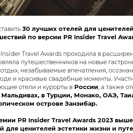
ставить
30 лучших отелей для ценителей
ествий по версии PR Insider Travel Awa
 Insider Travel Awards проходила в расшир
новляла путешественников на новые гастро
-отдых, незабываемые впечатления, осозна
роде и красивые свадебные моменты. Учас
ющие отели и курорты в
России
, а также о
а
Мальдивах, в Турции, Монако, ОАЭ, Таи
опическом острове Занзибар.
мии PR Insider Travel Awards 2023 выше
й для ценителей эстетики жизни и пут