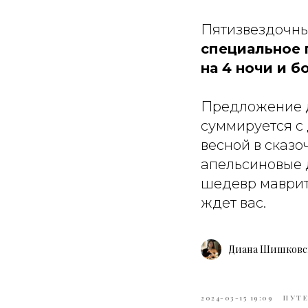
Пятизвездочны
специальное 
на 4 ночи и 
Предложение д
суммируется с
весной в сказо
апельсиновые 
шедевр маврит
ждет вас.
Диана Шишковс
2024-03-15 19:09
ПУТ