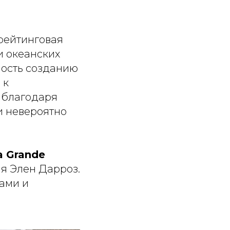
рейтинговая
и океанских
ность созданию
 к
 благодаря
и невероятно
a Grande
ая Элен Дарроз.
сами и