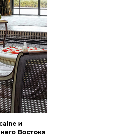
caine и
жнего Востока