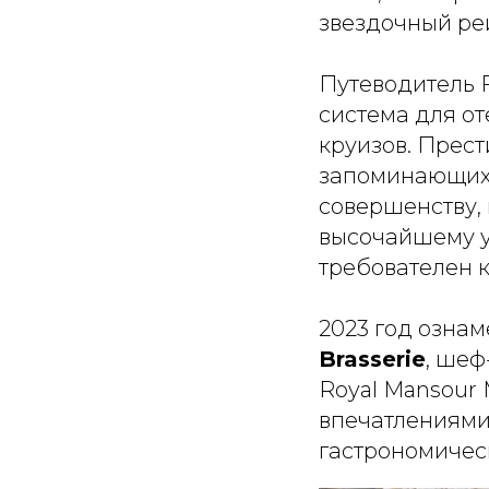
звездочный рей
Путеводитель 
система для от
круизов. Прес
запоминающихс
совершенству,
высочайшему у
требователен к
2023 год озна
Brasserie
, шеф
Royal Mansour 
впечатлениями 
гастрономичес