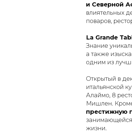
и Северной А
влиятельных де
поваров, рест
La Grande Tab
Знание уникал
а также изыска
одним из лучш
Открытый в дек
итальянской к
Алаймо, 8 рес
Мишлен. Кроме
престижную п
занимающейся 
жизни.