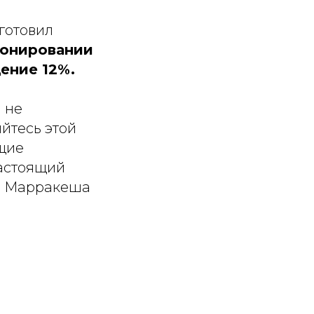
готовил
ронировании
ение 12%.
 не
йтесь этой
ущие
Настоящий
е» Марракеша