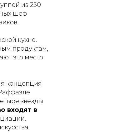
уппой из 250
тных шеф-
ников.
ской кухне.
ным продуктам,
ают это место
ая концепция
 Раффаэле
четыре звезды
mo входят в
оциации,
скусства