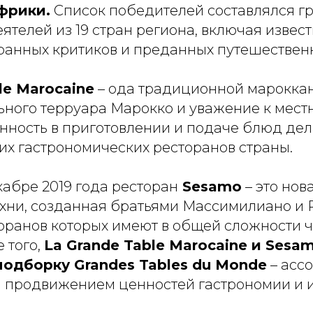
фрики.
Список победителей составлялся гр
ятелей из 19 стран региона, включая извес
оранных критиков и преданных путешествен
le Marocaine
– ода традиционной мароккан
ьного терруара Марокко и уважение к мест
нность в приготовлении и подаче блюд дел
их гастрономических ресторанов страны.
абре 2019 года ресторан
Sesamo
– это нов
ухни, созданная братьями Массимилиано и
торанов которых имеют в общей сложности 
 того,
La Grande Table Marocaine и Sesa
одборку Grandes Tables du Monde
– асс
продвижением ценностей гастрономии и и