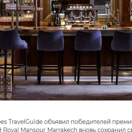
bes TravelGuide объявил победителей прем
ой Royal Mansour Marrakech вновь сохранил с