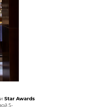
ии
Star Awards
вой 5-