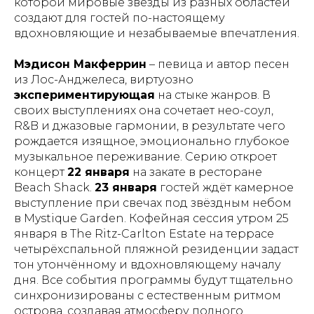
которой мировые звёзды из разных областей
создают для гостей по-настоящему
вдохновляющие и незабываемые впечатления.
Мэдисон Макферрин
– певица и автор песен
из Лос-Анджелеса, виртуозно
экспериментирующая
на стыке жанров. В
своих выступлениях она сочетает нео-соул,
R&B и джазовые гармонии, в результате чего
рождается изящное, эмоционально глубокое
музыкальное переживание. Серию откроет
концерт
22 января
на закате в ресторане
Beach Shack.
23 января
гостей ждёт камерное
выступление при свечах под звёздным небом
в Mystique Garden. Кофейная сессия утром 25
января в The Ritz-Carlton Estate на террасе
четырёхспальной пляжной резиденции задаст
тон утончённому и вдохновляющему началу
дня. Все события программы будут тщательно
синхронизированы с естественным ритмом
острова, создавая атмосферу полного