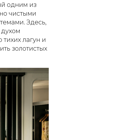
ый одним из
ьно чистыми
темами. Здесь,
 духом
 тихих лагун и
тить золотистых