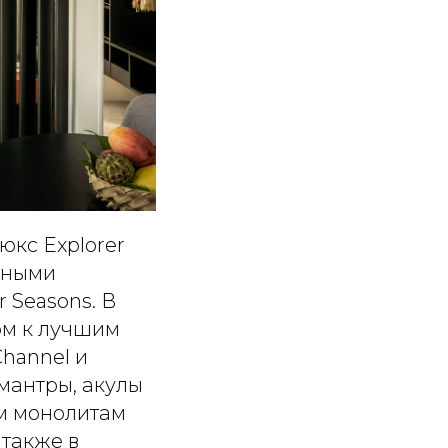
юкс Explorer
вными
 Seasons. В
ом к лучшим
Channel и
мантры, акулы
им монолитам
 также в