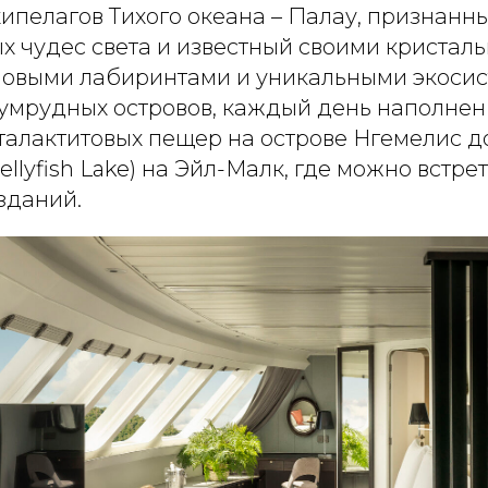
ипелагов Тихого океана – Палау, признанн
х чудес света и известный своими кристал
ловыми лабиринтами и уникальными экосис
зумрудных островов, каждый день наполнен
сталактитовых пещер на острове Нгемелис до
ellyfish Lake) на Эйл-Малк, где можно встре
зданий.