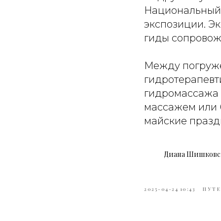
Национальный 
экспозиции. Эк
гиды сопровожд
Между погруже
гидротерапевт
гидромассажа 
массажем или 
майские празд
Диана Шишковс
2025-04-24 10:43
ПУТ