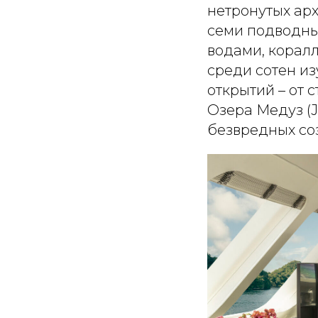
нетронутых арх
семи подводны
водами, корал
среди сотен и
открытий – от 
Озера Медуз (J
безвредных со