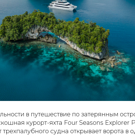
альности в путешествие по затерянным ост
кошная курорт-яхта Four Seasons Explorer Pa
 трехпалубного судна открывает ворота в о