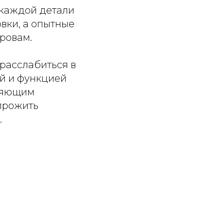
 каждой детали
вки, а опытные
тровам.
расслабиться в
ой и функцией
бляющим
прожить
.