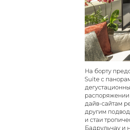
На борту предс
Suite с панор
дегустационны
распоряжении 
дайв-сайтам ре
другим подвод
и стаи тропиче
Бадрульчау и 