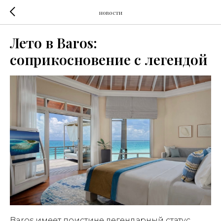
новости
Лето в Baros:
соприкосновение с легендой
Baros имеет поистине легендарный статус