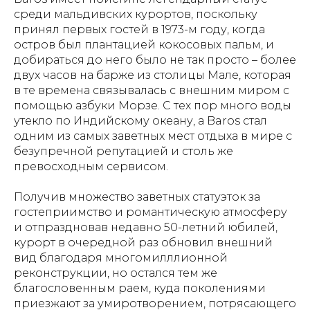
среди мальдивских курортов, поскольку
принял первых гостей в 1973-м году, когда
остров был плантацией кокосовых пальм, и
добираться до него было не так просто – более
двух часов на барже из столицы Мале, которая
в те времена связывалась с внешним миром с
помощью азбуки Морзе. С тех пор много воды
утекло по Индийскому океану, а Baros стал
одним из самых заветных мест отдыха в мире с
безупречной репутацией и столь же
превосходным сервисом.
Получив множество заветных статуэток за
гостеприимство и романтическую атмосферу
и отпраздновав недавно 50-летний юбилей,
курорт в очередной раз обновил внешний
вид благодаря многомилллионной
реконструкции, но остался тем же
благословенным раем, куда поколениями
приезжают за умиротворением, потрясающего