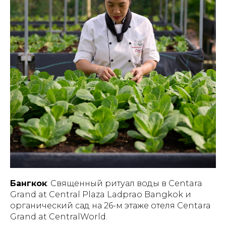
Бангкок
: Священный ритуал воды в
Centara
Grand at Central Plaza Ladprao Bangkok
и
органический сад на 26-м этаже отеля
Centara
Grand at CentralWorld.