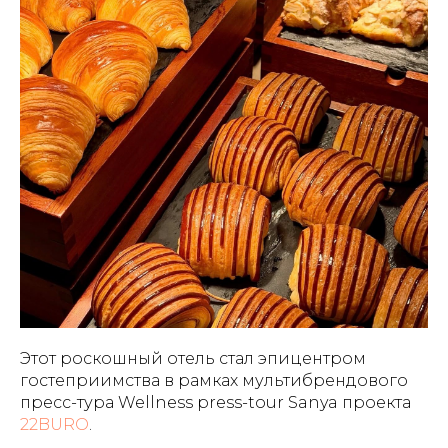
Этот роскошный отель стал эпицентром
гостеприимства в рамках мультибрендового
пресс-тура Wellness press-tour Sanya проекта
22BURO
.