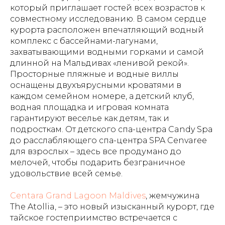
который приглашает гостей всех возрастов к
совместному исследованию. В самом сердце
курорта расположен впечатляющий водный
комплекс с бассейнами-лагунами,
захватывающими водными горками и самой
длинной на Мальдивах «ленивой рекой».
Просторные пляжные и водные виллы
оснащены двухъярусными кроватями в
каждом семейном номере, а детский клуб,
водная площадка и игровая комната
гарантируют веселье как детям, так и
подросткам. От детского спа-центра Candy Spa
до расслабляющего спа-центра SPA Cenvaree
для взрослых – здесь все продумано до
мелочей, чтобы подарить безграничное
удовольствие всей семье.
Centara Grand Lagoon Maldives
, жемчужина
The Atollia, – это новый изысканный курорт, где
тайское гостеприимство встречается с