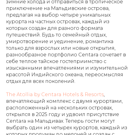
зимние холода и отправиться в тропическое
приключение на Мальдивские острова,
предлагая на выбор четыре уникальных
курорта на частных островах, каждый из
которых создан для разного формата
путешествий. Будь то семейный отдых,
умиротворение и уединение, романтика
только для взрослых или новые открытия,
разнообразное портфолио Centara сочетает в
себе теплое тайское гостеприимство с
изысканными впечатлениями и изумительной
красотой Индийского океана, переосмысляя
отдых для всех поколений.
The Atollia by Centara Hotels & Resorts
,
впечатляющий комплекс с двумя курортами,
расположенный на нескольких островах,
открылся в 2025 году и удвоил присутствие
Centara на Мальдивах. Теперь гости могут
выбрать один из четырех курортов, каждый из
которых продуман до мелочей и создан с