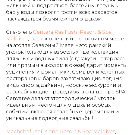
малышей и подростков, бассейны-лагуны и
бар у воды позволят гостям всех возрастов
наслаждаться безмятежным отдыхом.
Спа-отель
Centara Ras Fushi Resort & Spa
Maldives
, расположенный в спокойном месте
на атолле Северный Мале, – это райский
уголок только для взрослых, где коллекция
пляжных и водных вилл (с джакузи на террасе
или прямым выходом в океан) дарит моменты
уединения и романтики. Семь великолепных
ресторанов и баров, захватывающие водные
виды спорта, дайвинг, морские экскурсии и
расслабляющие процедуры в спа-центре SPA
Cenvaree делают этот тропический уголок
идеальным местом для отдыха и особых
событий, включая свадебные церемонии и
уникальные подводные свадьбы!
Machchafushi Island Resort & Spa Maldives
,