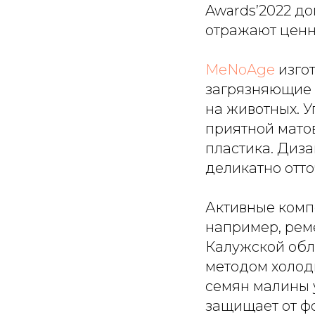
Awards’2022 д
отражают ценн
MeNoAge
изгот
загрязняющие 
на животных. У
приятной мато
пластика. Диз
деликатно отт
Активные комп
например, рем
Калужской обл
методом холод
семян малины 
защищает от ф