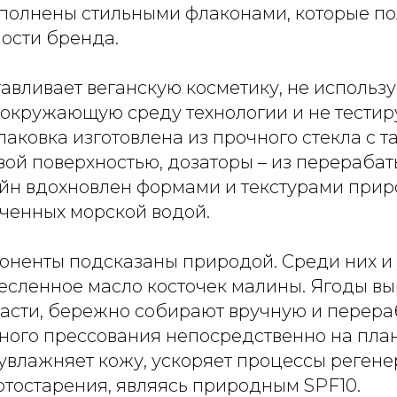
ополнены стильными флаконами, которые п
ости бренда.
авливает веганскую косметику, не использу
окружающую среду технологии и не тести
паковка изготовлена из прочного стекла с т
вой поверхностью, дозаторы – из перераба
айн вдохновлен формами и текстурами прир
оченных морской водой.
оненты подсказаны природой. Среди них и
есленное масло косточек малины. Ягоды в
асти, бережно собирают вручную и перер
ного прессования непосредственно на пла
увлажняет кожу, ускоряет процессы регене
отостарения, являясь природным SPF10.