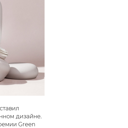
ставил
енном дизайне.
ремии Green