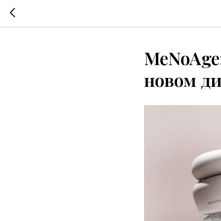
MeNoAge:
новом д