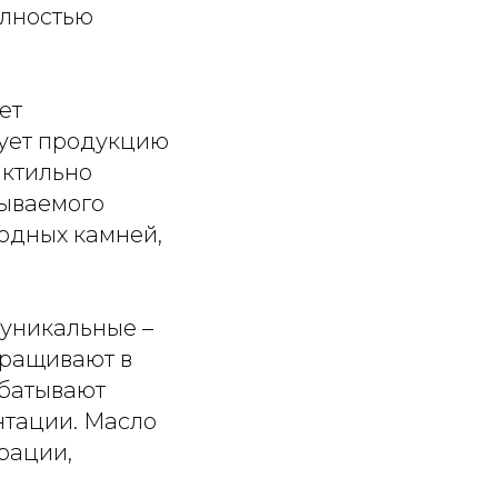
олностью
ет
рует продукцию
актильно
тываемого
одных камней,
 уникальные –
ыращивают в
абатывают
нтации. Масло
рации,