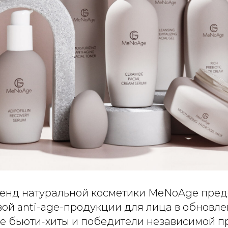
енд натуральной косметики MeNoAge пред
вой anti-age-продукции для лица в обновл
е бьюти-хиты и победители независимой п